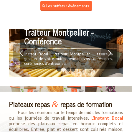
Les buffets / événements
Traiteur Montpellier -
Conférence
Suivant
Instant Bocal – traiteur Montpellier – assure la
gestion de votre buffet pendant vos conférences,
cérémonies d’entreprise.
1
2
3
4
Plateaux repas
repas de formation
&
Pour les réunions sur le temps de midi, les formations
ou les journées de travail intensives,
L’Instant Bocal
propose des plateaux repas en bocaux complets et
équilibrés. Entrée, plat et dessert sont cuisinés maison,