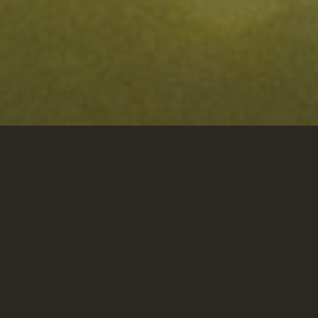
L‘Instant Bocal, c’est…