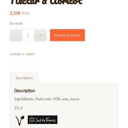
Nectar d’Abricot
3,20
€
TTC
En stock
Ajouter au panier
Catégorie :
Autre
Description
Description
Ingrédients : fruits min. 50%, eau, sucre.
25 cl