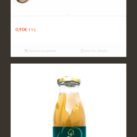
Jeu de couverts
0,90
€
TTC
Ajouter au panier
Voir les détails