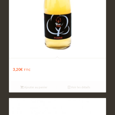
Jus de Pomme
3,20
€
TTC
Ajouter au panier
Voir les détails