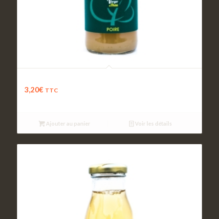
Jus de Poire
3,20
€
TTC
Ajouter au panier
Voir les détails