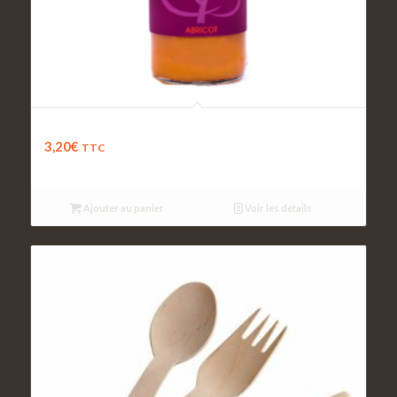
Nectar d’Abricot
3,20
€
TTC
Ajouter au panier
Voir les détails