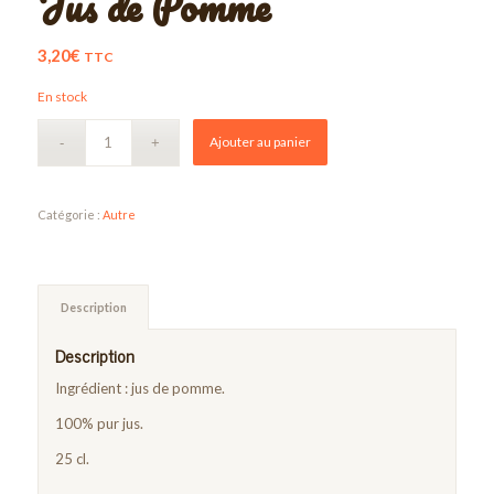
Jus de Pomme
3,20
€
TTC
En stock
Ajouter au panier
Catégorie :
Autre
Description
Description
Ingrédient : jus de pomme.
100% pur jus.
25 cl.