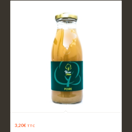
Jus de Poire
3,20
€
TTC