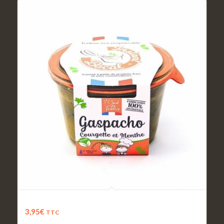
Gaspacho de courgette à la menthe
3,95
€
TTC