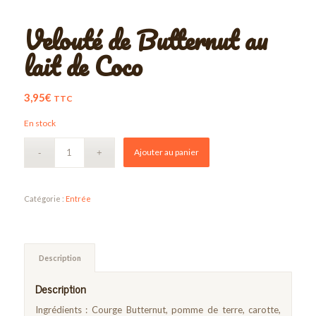
Velouté de Butternut au
lait de Coco
3,95
€
TTC
En stock
Ajouter au panier
Catégorie :
Entrée
Description
Description
Ingrédients : Courge Butternut, pomme de terre, carotte,