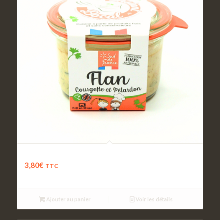
Flan de courgette au Pélardon
3,80
€
TTC
Ajouter au panier
Voir les détails