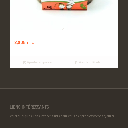
Cake thon et olives vertes
3,80
€
TTC
Ajouter au panier
Voir les détails
LIENS INTÉRESSANTS
Voici quelques liens intéressants pour vous ! Appréciez votre séjour :)