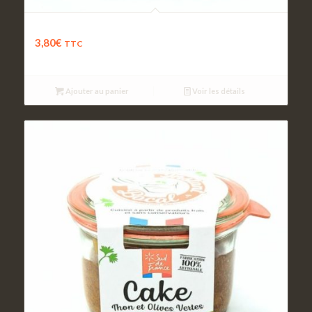
Clafoutis de blette au chèvre
3,80
€
TTC
Ajouter au panier
Voir les détails