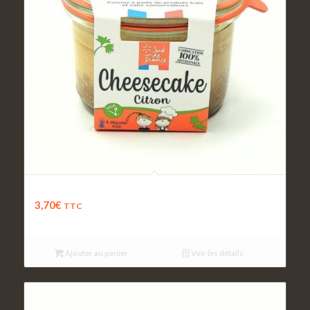
Cheesecake Citron
3,70
€
TTC
Ajouter au panier
Voir les détails