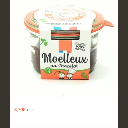
Moelleux au chocolat
3,70
€
TTC