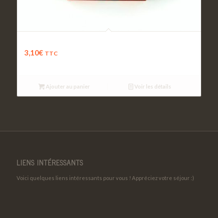
Compote de Pomme
3,10
€
TTC
Ajouter au panier
Voir les détails
LIENS INTÉRESSANTS
Voici quelques liens intéressants pour vous ! Appréciez votre séjour :)