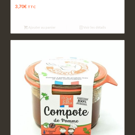
Crème aux oeufs vanillée
3,70
€
TTC
Ajouter au panier
Voir les détails