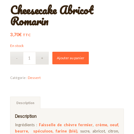
Cheesecake Abricot
Romarin
3,70
€
TTC
En stock
Ajouter au panier
Catégorie :
Dessert
Description
Description
Ingrédients :
Faisselle de chèvre fermier
,
crème, oeuf,
beurre, spéculoos,
farine (blé),
sucre, abricot, citron,